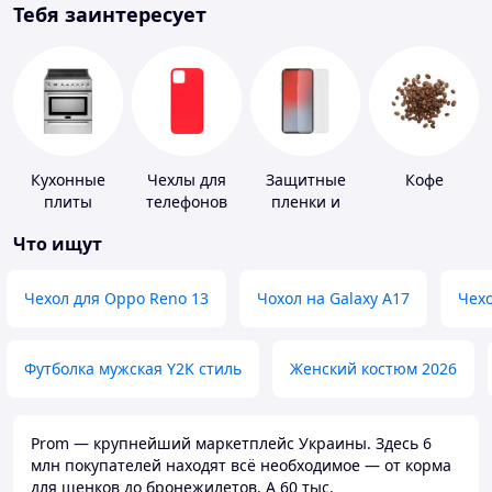
Тебя заинтересует
Кухонные
Чехлы для
Защитные
Кофе
плиты
телефонов
пленки и
стекла для
Что ищут
портативных
устройств
Чехол для Oppo Reno 13
Чохол на Galaxy A17
Чехо
Футболка мужская Y2K стиль
Женский костюм 2026
Prom — крупнейший маркетплейс Украины. Здесь 6
млн покупателей находят всё необходимое — от корма
для щенков до бронежилетов. А 60 тыс.