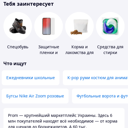
Тебя заинтересует
Спецобувь
Защитные
Корма и
Средства для
пленки и
лакомства для
стирки
стекла для
домашних
Что ищут
портативных
животных и
устройств
птиц
Ежедневники школьные
K-pop руми костюм для анима
Бутсы Nike Air Zoom розовые
Футбольные ворота и фу
Prom — крупнейший маркетплейс Украины. Здесь 6
млн покупателей находят всё необходимое — от корма
для щенков до бронежилетов. А 60 тыс.